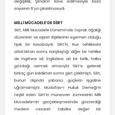
değişiklik, Şırnak’ın ilave edilmesiyle kaza
sayısının 6’ya çıkarılmasıydı.
MİLLİ MÜCADELE’DE SİİRT
Siirt, Milli Mücadele Dönemi’nde toprak ağalığı
düzeninin ve aşiret ilişkilerinin egemen olduğu
tipik bir kasabaydı. Siirt’in, Rus tehlikesini
atlattıktan sonra, karşılaştığı diğer bir tehlike
de İngiltere idi. İngilizlere ait bir birlik, halka
gözdağı vermek amacıyla Siirt’e gelerek
birkaç gün kaldıktan sonra geri çekilmişti. Siirt,
bunun dışında yabancı güçlerin işgaline
uğramamıştır. Müdafaa-i Hukuk Derneği’ni
teşkil eden Siirt’in münevver zümresinin Milli
Mücadele’nin gerçekleşmesinde gösterdiği
medeni cesaret takdire değer bir