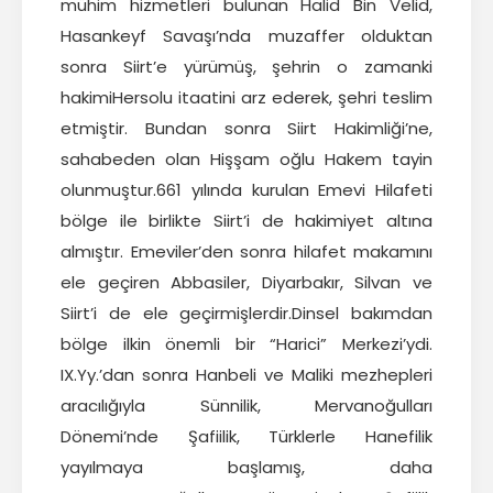
mühim hizmetleri bulunan Halid Bin Velid,
Hasankeyf Savaşı’nda muzaffer olduktan
sonra Siirt’e yürümüş, şehrin o zamanki
hakimiHersolu itaatini arz ederek, şehri teslim
etmiştir. Bundan sonra Siirt Hakimliği’ne,
sahabeden olan Hişşam oğlu Hakem tayin
olunmuştur.661 yılında kurulan Emevi Hilafeti
bölge ile birlikte Siirt’i de hakimiyet altına
almıştır. Emeviler’den sonra hilafet makamını
ele geçiren Abbasiler, Diyarbakır, Silvan ve
Siirt’i de ele geçirmişlerdir.Dinsel bakımdan
bölge ilkin önemli bir “Harici” Merkezi’ydi.
IX.Yy.’dan sonra Hanbeli ve Maliki mezhepleri
aracılığıyla Sünnilik, Mervanoğulları
Dönemi’nde Şafiilik, Türklerle Hanefilik
yayılmaya başlamış, daha