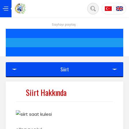
Back
Anasayfa
Sayfayı paylaş :
Hakkımızda
Hizmetler
Projeler
Siirt
Siirt
Siirt Hakkında
Yönetim
Üyelik
Mevzuat