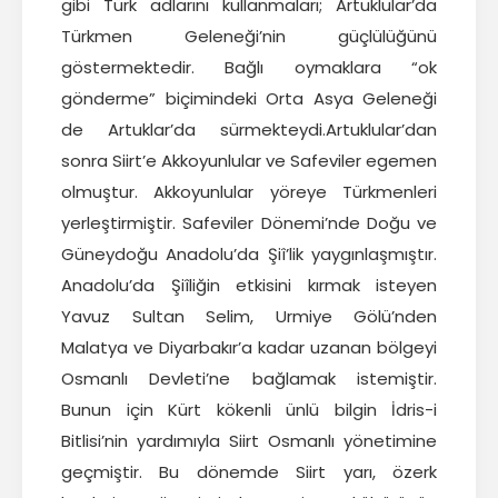
gibi Türk adlarını kullanmaları; Artuklular’da
Türkmen Geleneği’nin güçlülüğünü
göstermektedir. Bağlı oymaklara “ok
gönderme” biçimindeki Orta Asya Geleneği
de Artuklar’da sürmekteydi.Artuklular’dan
sonra Siirt’e Akkoyunlular ve Safeviler egemen
olmuştur. Akkoyunlular yöreye Türkmenleri
yerleştirmiştir. Safeviler Dönemi’nde Doğu ve
Güneydoğu Anadolu’da Şiî’lik yaygınlaşmıştır.
Anadolu’da Şiîliğin etkisini kırmak isteyen
Yavuz Sultan Selim, Urmiye Gölü’nden
Malatya ve Diyarbakır’a kadar uzanan bölgeyi
Osmanlı Devleti’ne bağlamak istemiştir.
Bunun için Kürt kökenli ünlü bilgin İdris-i
Bitlisi’nin yardımıyla Siirt Osmanlı yönetimine
geçmiştir. Bu dönemde Siirt yarı, özerk