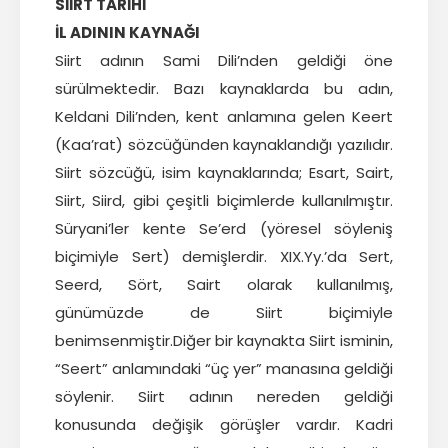
Başkan
SİİRT TARİHİ
İL ADININ KAYNAĞI
İletişim
Siirt adının Sami Dili’nden geldiği öne
sürülmektedir. Bazı kaynaklarda bu adın,
Keldani Dili’nden, kent anlamına gelen Keert
(Kaa’rat) sözcüğünden kaynaklandığı yazılıdır.
Siirt sözcüğü, isim kaynaklarında; Esart, Sairt,
Siirt, Siird, gibi çeşitli biçimlerde kullanılmıştır.
Süryani’ler kente Se’erd (yöresel söyleniş
biçimiyle Sert) demişlerdir. XIX.Yy.’da Sert,
Seerd, Sört, Sairt olarak kullanılmış,
günümüzde de Siirt biçimiyle
benimsenmiştir.Diğer bir kaynakta Siirt isminin,
“Seert” anlamındaki “üç yer” manasına geldiği
söylenir. Siirt adının nereden geldiği
konusunda değişik görüşler vardır. Kadri