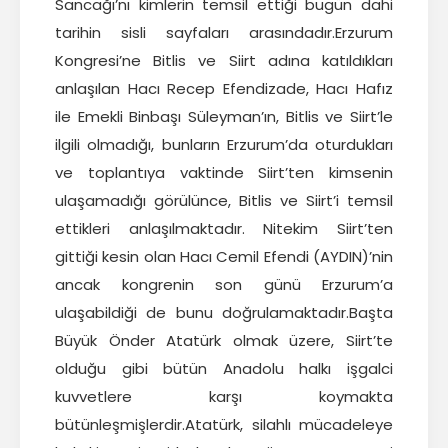
Sancağı’nı kimlerin temsil ettiği bugün dahi
tarihin sisli sayfaları arasındadır.Erzurum
Kongresi’ne Bitlis ve Siirt adına katıldıkları
anlaşılan Hacı Recep Efendizade, Hacı Hafız
ile Emekli Binbaşı Süleyman’ın, Bitlis ve Siirt’le
ilgili olmadığı, bunların Erzurum’da oturdukları
ve toplantıya vaktinde Siirt’ten kimsenin
ulaşamadığı görülünce, Bitlis ve Siirt’i temsil
ettikleri anlaşılmaktadır. Nitekim Siirt’ten
gittiği kesin olan Hacı Cemil Efendi (AYDIN)’nin
ancak kongrenin son günü Erzurum’a
ulaşabildiği de bunu doğrulamaktadır.Başta
Büyük Önder Atatürk olmak üzere, Siirt’te
olduğu gibi bütün Anadolu halkı işgalci
kuvvetlere karşı koymakta
bütünleşmişlerdir.Atatürk, silahlı mücadeleye