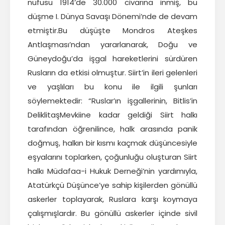
nüfusu 1914’de 30.000 civarına inmiş, bu
düşme I. Dünya Savaşı Dönemi’nde de devam
etmiştir.Bu düşüşte Mondros Ateşkes
Antlaşması’ndan yararlanarak, Doğu ve
Güneydoğu’da işgal hareketlerini sürdüren
Rusların da etkisi olmuştur. Siirt’in ileri gelenleri
ve yaşlıları bu konu ile ilgili şunları
söylemektedir: “Ruslar’ın işgallerinin, Bitlis’in
DeliklitaşMevkiine kadar geldiği Siirt halkı
tarafından öğrenilince, halk arasında panik
doğmuş, halkın bir kısmı kaçmak düşüncesiyle
eşyalarını toplarken, çoğunluğu oluşturan Siirt
halkı Müdafaa-i Hukuk Derneği’nin yardımıyla,
Atatürkçü Düşünce’ye sahip kişilerden gönüllü
askerler toplayarak, Ruslara karşı koymaya
çalışmışlardır. Bu gönüllü askerler içinde sivil