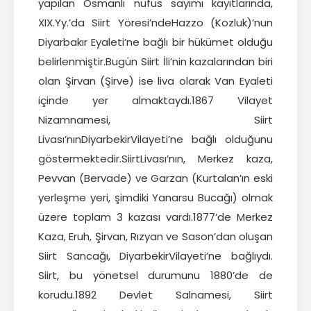
yapılan Osmanlı nüfus sayımı kayıtlarında,
XIX.Yy.’da Siirt Yöresi’ndeHazzo (Kozluk)’nun
Diyarbakır Eyaleti’ne bağlı bir hükümet olduğu
belirlenmiştir.Bugün Siirt İli’nin kazalarından biri
olan Şirvan (Şirve) ise liva olarak Van Eyaleti
içinde yer almaktaydı.1867 Vilayet
Nizamnamesi, Siirt
Livası’nınDiyarbekirVilayeti’ne bağlı olduğunu
göstermektedir.SiirtLivası’nın, Merkez kaza,
Pevvan (Bervade) ve Garzan (Kurtalan’ın eski
yerleşme yeri, şimdiki Yanarsu Bucağı) olmak
üzere toplam 3 kazası vardı.1877’de Merkez
Kaza, Eruh, Şirvan, Rızyan ve Sason’dan oluşan
Siirt Sancağı, DiyarbekirVilayeti’ne bağlıydı.
Siirt, bu yönetsel durumunu 1880’de de
korudu.1892 Devlet Salnamesi, Siirt