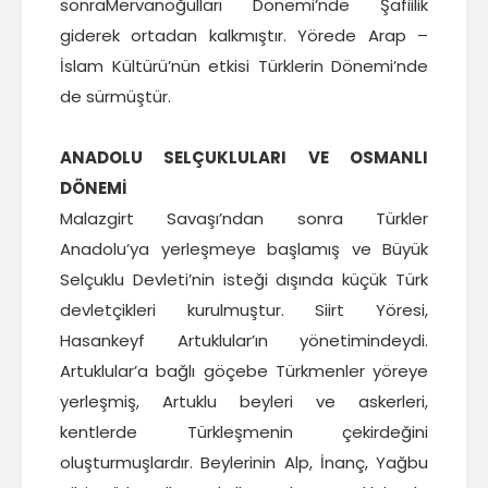
sonraMervanoğulları Dönemi’nde Şafiilik
giderek ortadan kalkmıştır. Yörede Arap –
İslam Kültürü’nün etkisi Türklerin Dönemi’nde
de sürmüştür.
ANADOLU SELÇUKLULARI VE OSMANLI
DÖNEMİ
Malazgirt Savaşı’ndan sonra Türkler
Anadolu’ya yerleşmeye başlamış ve Büyük
Selçuklu Devleti’nin isteği dışında küçük Türk
devletçikleri kurulmuştur. Siirt Yöresi,
Hasankeyf Artuklular’ın yönetimindeydi.
Artuklular’a bağlı göçebe Türkmenler yöreye
yerleşmiş, Artuklu beyleri ve askerleri,
kentlerde Türkleşmenin çekirdeğini
oluşturmuşlardır. Beylerinin Alp, İnanç, Yağbu