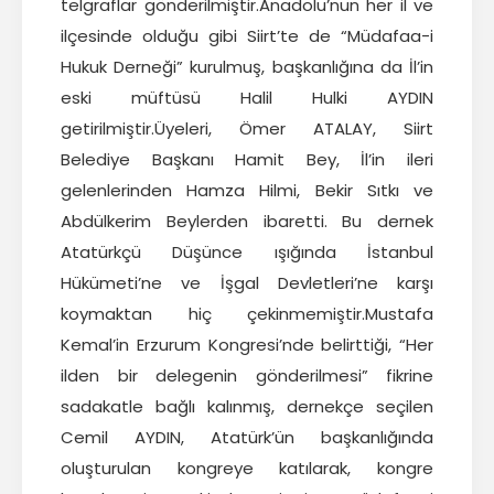
telgraflar gönderilmiştir.Anadolu’nun her il ve
ilçesinde olduğu gibi Siirt’te de “Müdafaa-i
Hukuk Derneği” kurulmuş, başkanlığına da İl’in
eski müftüsü Halil Hulki AYDIN
getirilmiştir.Üyeleri, Ömer ATALAY, Siirt
Belediye Başkanı Hamit Bey, İl’in ileri
gelenlerinden Hamza Hilmi, Bekir Sıtkı ve
Abdülkerim Beylerden ibaretti. Bu dernek
Atatürkçü Düşünce ışığında İstanbul
Hükümeti’ne ve İşgal Devletleri’ne karşı
koymaktan hiç çekinmemiştir.Mustafa
Kemal’in Erzurum Kongresi’nde belirttiği, “Her
ilden bir delegenin gönderilmesi” fikrine
sadakatle bağlı kalınmış, dernekçe seçilen
Cemil AYDIN, Atatürk’ün başkanlığında
oluşturulan kongreye katılarak, kongre