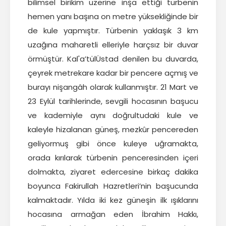
bilimsel birikim üzerine inşa ettiği türbenin
hemen yanı başına on metre yüksekliğinde bir
de kule yapmıştır. Türbenin yaklaşık 3 km
uzağına maharetli elleriyle harçsız bir duvar
örmüştür. Kal'a’tülÜstad denilen bu duvarda,
çeyrek metrekare kadar bir pencere açmış ve
burayı nişangâh olarak kullanmıştır. 21 Mart ve
23 Eylül tarihlerinde, sevgili hocasının başucu
ve kademiyle aynı doğrultudaki kule ve
kaleyle hizalanan güneş, mezkûr pencereden
geliyormuş gibi önce kuleye uğramakta,
orada kırılarak türbenin penceresinden içeri
dolmakta, ziyaret edercesine birkaç dakika
boyunca Fakirullah Hazretleri’nin başucunda
kalmaktadır. Yılda iki kez güneşin ilk ışıklarını
hocasına armağan eden İbrahim Hakkı,