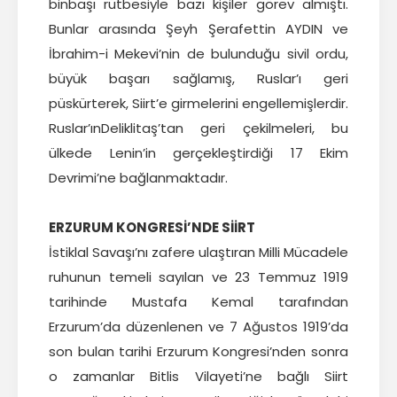
binbaşı rütbesiyle bazı kişiler görev almıştı.
Bunlar arasında Şeyh Şerafettin AYDIN ve
İbrahim-i Mekevi’nin de bulunduğu sivil ordu,
büyük başarı sağlamış, Ruslar’ı geri
püskürterek, Siirt’e girmelerini engellemişlerdir.
Ruslar’ınDeliklitaş’tan geri çekilmeleri, bu
ülkede Lenin’in gerçekleştirdiği 17 Ekim
Devrimi’ne bağlanmaktadır.
ERZURUM KONGRESİ’NDE SİİRT
İstiklal Savaşı’nı zafere ulaştıran Milli Mücadele
ruhunun temeli sayılan ve 23 Temmuz 1919
tarihinde Mustafa Kemal tarafından
Erzurum’da düzenlenen ve 7 Ağustos 1919’da
son bulan tarihi Erzurum Kongresi’nden sonra
o zamanlar Bitlis Vilayeti’ne bağlı Siirt