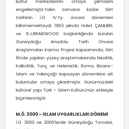
kültür merkezlerinin ortaya çıkmasını
engellemiştir.Yakın zamana kadar Siirt
tarihinin İ.Ö. IV.Yy. öncesi dönemleri
bilinmemekteydi. 1963 yılında Halet ÇAMLIBEL
ve R.J.BRAIDWOOD başkanlığında kurulan
Güneydoğu Anadolu Tarih Öncesi
Araştırmaları Karma Projesi kapsamında, Siirt
İli’nde yapılan yüzey araştırmalarında Neolitik,
Kalkolitik, Tunç ve Helenistik, Roma, Bizans–
İslam ve Yakınçağ’ı kapsayan dönemlere ait
buluntular ortaya çıkarılmıştır. Günümüzdeki
kültürel yapı Türk – İslam Kültürü’nün etkisiyle
biçimlenmiştir.
M.Ö. 3000 – İSLAM UYGARLIKLARI DÖNEMİ
İ.Ö. 3000 ve 2000’lerde Güneydoğu Toroslar,