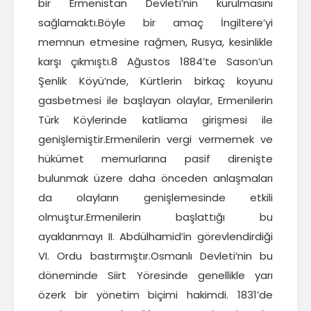
bir Ermenistan Devleti’nin kurulmasını
sağlamaktı.Böyle bir amaç İngiltere’yi
memnun etmesine rağmen, Rusya, kesinlikle
karşı çıkmıştı.8 Ağustos 1884’te Sason’un
Şenlik Köyü’nde, Kürtlerin birkaç koyunu
gasbetmesi ile başlayan olaylar, Ermenilerin
Türk Köylerinde katliama girişmesi ile
genişlemiştir.Ermenilerin vergi vermemek ve
hükümet memurlarına pasif direnişte
bulunmak üzere daha önceden anlaşmaları
da olayların genişlemesinde etkili
olmuştur.Ermenilerin başlattığı bu
ayaklanmayı II. Abdülhamid’in görevlendirdiği
VI. Ordu bastırmıştır.Osmanlı Devleti’nin bu
döneminde Siirt Yöresinde genellikle yarı
özerk bir yönetim biçimi hakimdi. 1831’de