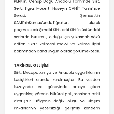
PERK’in, Cenup Doğu Anadolu Tarihi’nde Siirt,
Sert, Tigra, Mosert; Hüseyin CAHİT Tarihi’nde
Serad; Şemsettin
SAMİ’ninKamus’undaTiğrakert olarak
geçmektedir.Şimdiki Siirt, eski Siirt’in üstündeki
sırtlarda kurulmuş olduğu için yukarıdaki sözü
edilen “Sırt” kelimesi mevki ve kelime ilgisi
bakımından daha uygun olarak görülmektedir.
TARİHSEL GELİŞİMİ
Siirt, Mezopotamya ve Anadolu uygarlıklarının
kesiştikleri alanda kurulmuştur. Bu yüzden
kuzeyinde ve güneyinde ortaya çıkan
uygarlıklar, yörenin kültürel gelişmesinde etkili
olmuştur. Bölgenin dağlık oluşu ve ulaşım
imkanlarının yetersizliği, gelişmiş kentlerin