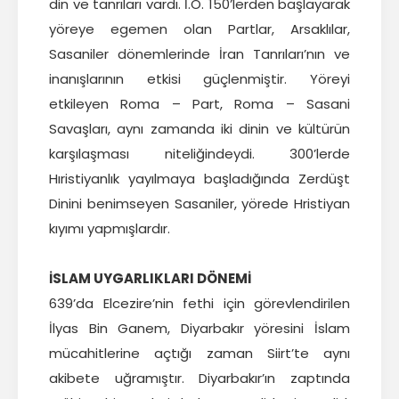
din ve tanrıları vardı. İ.Ö. 150’lerden başlayarak
yöreye egemen olan Partlar, Arsaklılar,
Sasaniler dönemlerinde İran Tanrıları’nın ve
inanışlarının etkisi güçlenmiştir. Yöreyi
etkileyen Roma – Part, Roma – Sasani
Savaşları, aynı zamanda iki dinin ve kültürün
karşılaşması niteliğindeydi. 300’lerde
Hıristiyanlık yayılmaya başladığında Zerdüşt
Dinini benimseyen Sasaniler, yörede Hristiyan
kıyımı yapmışlardır.
İSLAM UYGARLIKLARI DÖNEMİ
639’da Elcezire’nin fethi için görevlendirilen
İlyas Bin Ganem, Diyarbakır yöresini İslam
mücahitlerine açtığı zaman Siirt’te aynı
akibete uğramıştır. Diyarbakır’ın zaptında