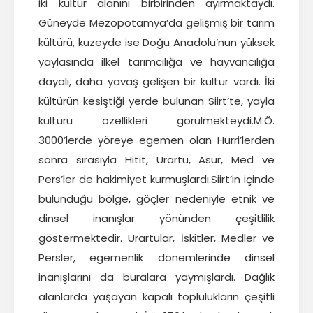
iki kültür alanını birbirinden ayırmaktaydı.
Güneyde Mezopotamya’da gelişmiş bir tarım
kültürü, kuzeyde ise Doğu Anadolu’nun yüksek
yaylasında ilkel tarımcılığa ve hayvancılığa
dayalı, daha yavaş gelişen bir kültür vardı. İki
kültürün kesiştiği yerde bulunan Siirt’te, yayla
kültürü özellikleri görülmekteydi.M.Ö.
3000’lerde yöreye egemen olan Hurri’lerden
sonra sırasıyla Hitit, Urartu, Asur, Med ve
Pers’ler de hakimiyet kurmuşlardı.Siirt’in içinde
bulunduğu bölge, göçler nedeniyle etnik ve
dinsel inanışlar yönünden çeşitlilik
göstermektedir. Urartular, İskitler, Medler ve
Persler, egemenlik dönemlerinde dinsel
inanışlarını da buralara yaymışlardı. Dağlık
alanlarda yaşayan kapalı toplulukların çeşitli