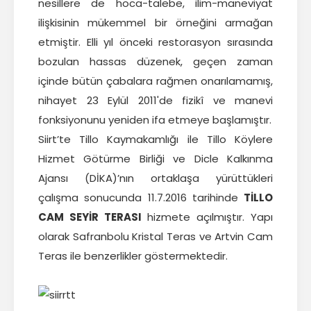
nesillere de hoca-talebe, ilim-maneviyat
ilişkisinin mükemmel bir örneğini armağan
etmiştir. Elli yıl önceki restorasyon sırasında
bozulan hassas düzenek, geçen zaman
içinde bütün çabalara rağmen onarılamamış,
nihayet 23 Eylül 2011'de fizikî ve manevi
fonksiyonunu yeniden ifa etmeye başlamıştır.
Siirt’te Tillo Kaymakamlığı ile Tillo Köylere
Hizmet Götürme Birliği ve Dicle Kalkınma
Ajansı (DİKA)’nın ortaklaşa yürüttükleri
çalışma sonucunda 11.7.2016 tarihinde
TİLLO
CAM SEYİR TERASI
hizmete açılmıştır. Yapı
olarak Safranbolu Kristal Teras ve Artvin Cam
Teras ile benzerlikler göstermektedir.