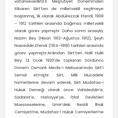
vatanseverliktir.II. Meşrutiyet Dönemi’nden
itibaren Siirt’ten de milletvekili seçilmeye
başlanmış, ilk olarak Abdülrezzak Efendi; 1908
– 1912 tarihleri arasında bağımsız milletvekili
olarak görev yapmıştır. Daha sonra sırasıyla;
Nazım Bey (Nisan 1912–Ağustos 1912), Şeyh
Nasreddin Efendi (1914–1918) tarihleri arasında
görev yapmıştır.Ardından Siirt’ten Halil Hulki
Bey; 12 Ocak 1920’de toplanan Dördüncü
Dönem Osmanlı Meclis-i Mebusan’ında Siirt’i
temsil etmiştir. Siirt, Milli Mücadele
hizmetlerine devam ederek, Siirt Müdafaa-i
Hukuk Derneği olarak önce Vahideddin’e,
Sadaret’e, Hariciyye’ye, İtilaf Devletleri
Müesseselerine, İzmir’deki Reddi İlhak
Cemiyeti’ne, Müdafaa-i Hukuk Cemiyetleri’ne