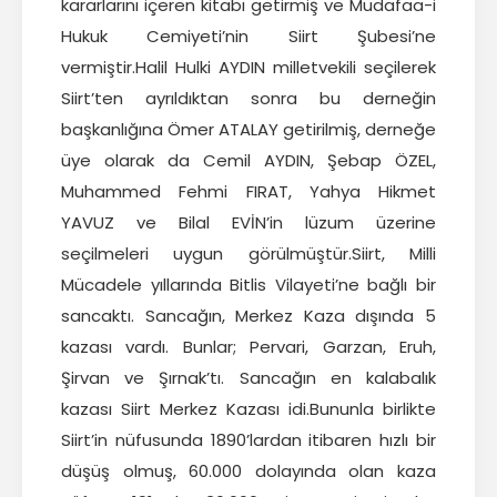
kararlarını içeren kitabı getirmiş ve Müdafaa-i
Hukuk Cemiyeti’nin Siirt Şubesi’ne
vermiştir.Halil Hulki AYDIN milletvekili seçilerek
Siirt’ten ayrıldıktan sonra bu derneğin
başkanlığına Ömer ATALAY getirilmiş, derneğe
üye olarak da Cemil AYDIN, Şebap ÖZEL,
Muhammed Fehmi FIRAT, Yahya Hikmet
YAVUZ ve Bilal EVİN’in lüzum üzerine
seçilmeleri uygun görülmüştür.Siirt, Milli
Mücadele yıllarında Bitlis Vilayeti’ne bağlı bir
sancaktı. Sancağın, Merkez Kaza dışında 5
kazası vardı. Bunlar; Pervari, Garzan, Eruh,
Şirvan ve Şırnak’tı. Sancağın en kalabalık
kazası Siirt Merkez Kazası idi.Bununla birlikte
Siirt’in nüfusunda 1890’lardan itibaren hızlı bir
düşüş olmuş, 60.000 dolayında olan kaza