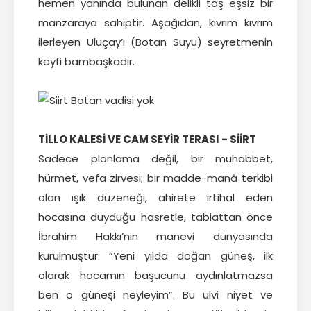
hemen yanında bulunan delikli taş eşsiz bir
manzaraya sahiptir. Aşağıdan, kıvrım kıvrım
ilerleyen Uluçay’ı (Botan Suyu) seyretmenin
keyfi bambaşkadır.
TİLLO KALESİ VE CAM SEYİR TERASI - SİİRT
Sadece planlama değil, bir muhabbet,
hürmet, vefa zirvesi; bir madde-manâ terkibi
olan ışık düzeneği, ahirete irtihal eden
hocasına duyduğu hasretle, tabiattan önce
İbrahim Hakkı’nın manevi dünyasında
kurulmuştur: “Yeni yılda doğan güneş, ilk
olarak hocamın başucunu aydınlatmazsa
ben o güneşi neyleyim”. Bu ulvi niyet ve