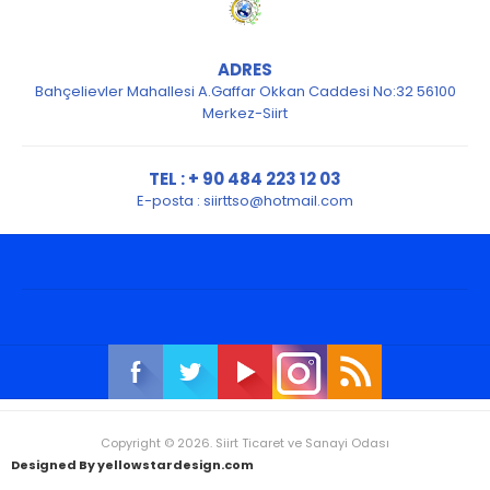
ADRES
Bahçelievler Mahallesi A.Gaffar Okkan Caddesi No:32 56100
Merkez-Siirt
TEL : + 90 484 223 12 03
E-posta :
siirttso@hotmail.com
Copyright © 2026. Siirt Ticaret ve Sanayi Odası
Designed By yellowstardesign.com