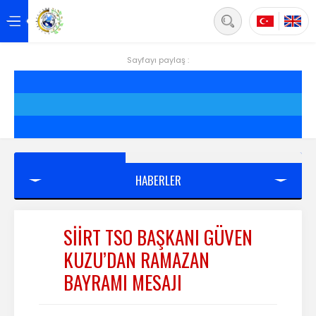
Back
Anasayfa
Sayfayı paylaş :
Hakkımızda
Hizmetler
Projeler
HABERLER
Siirt
Yönetim
SİİRT TSO BAŞKANI GÜVEN
KUZU’DAN RAMAZAN
Üyelik
BAYRAMI MESAJI
Mevzuat