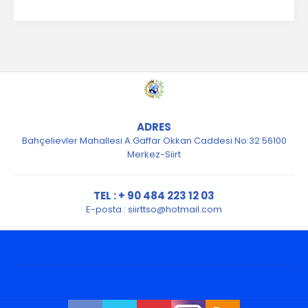
ADRES
Bahçelievler Mahallesi A.Gaffar Okkan Caddesi No:32 56100
Merkez-Siirt
TEL : + 90 484 223 12 03
E-posta :
siirttso@hotmail.com