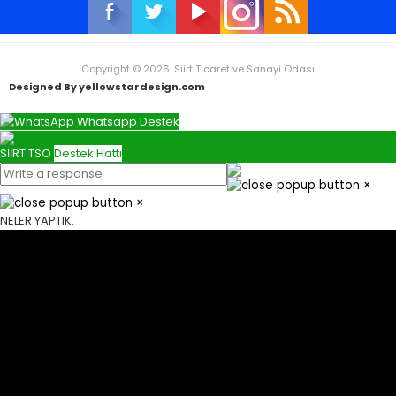
Copyright © 2026. Siirt Ticaret ve Sanayi Odası
Designed By yellowstardesign.com
Whatsapp Destek
SİİRT TSO
Destek Hattı
×
×
NELER YAPTIK.