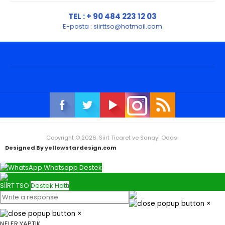
TEL : + 90 484 223 12 03
E-posta :
siirttso@hotmail.com
Copyright © 2026. Siirt Ticaret ve Sanayi Odası
Designed By yellowstardesign.com
Whatsapp Destek
SİİRT TSO
Destek Hattı
×
×
NELER YAPTIK.