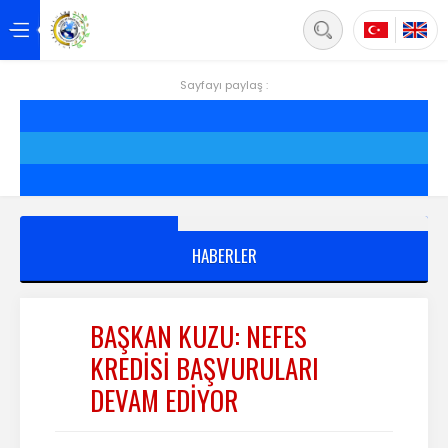
Back
Anasayfa
Sayfayı paylaş :
Hakkımızda
Hizmetler
Projeler
HABERLER
Siirt
Yönetim
BAŞKAN KUZU: NEFES
KREDİSİ BAŞVURULARI
Üyelik
DEVAM EDİYOR
Mevzuat